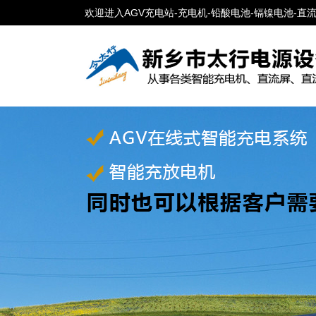
欢迎进入AGV充电站-充电机-铅酸电池-镉镍电池-直