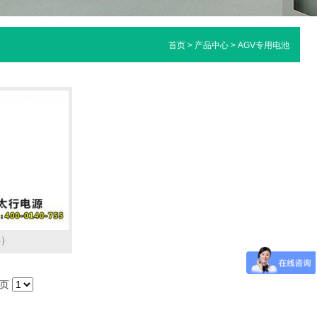
首页
>
产品中心
>
AGV专用电池
4）
 页