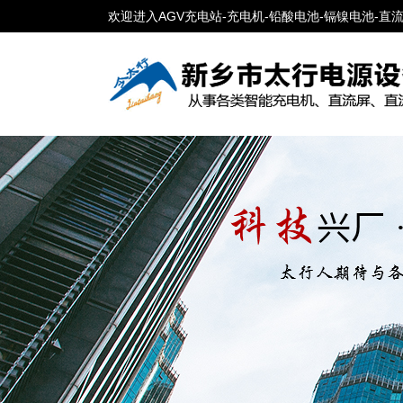
欢迎进入AGV充电站-充电机-铅酸电池-镉镍电池-直