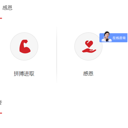
、感恩
誉