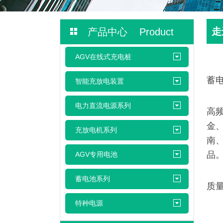
走
产品中心 Product
AGV在线式充电桩
新
蓄
智能充放电装置
多
电力直流电源系列
高
金
充放电机系列
南
品
AGV专用电池
公
蓄电池系列
质
太
特种电源