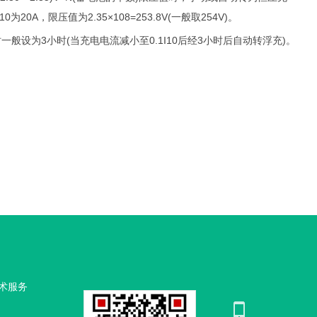
0A，限压值为2.35×108=253.8V(一般取254V)。
倒 计时一般设为3小时(当充电电流减小至0.1I10后经3小时后自动转浮充)。
术服务