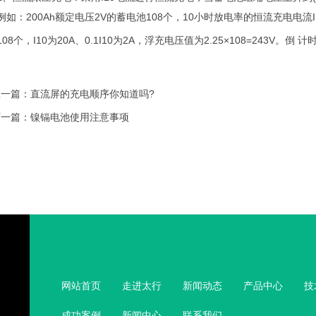
如：200Ah额定电压2V的蓄电池108个，10小时放电率的恒流充电电流I10为2
个，I10为20A、0.1I10为2A，浮充电压值为2.25×108=243V。
上一篇：
直流屏的充电顺序你知道吗?
下一篇：
镍镉电池使用注意事项
网站首页
走进太行
新闻动态
产品中心
技
成功案例
新闻中心
联系我们