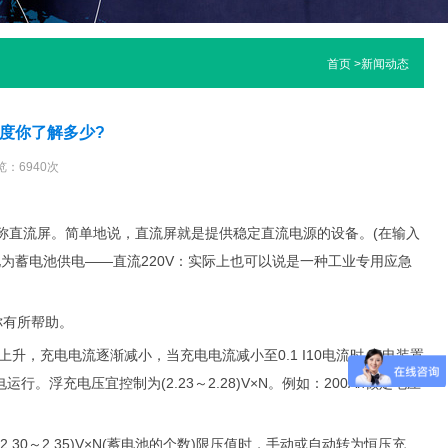
首页
>
新闻动态
度你了解多少?
览：6940次
称直流屏。简单地说，直流屏就是提供稳定直流电源的设备。(在输入
转化为蓄电池供电——直流220V：实际上也可以说是一种工业专用应急
你有所帮助。
上升，充电电流逐渐减小，当充电电流减小至0.1 I10电流时,充电装置
。浮充电压宜控制为(2.23～2.28)V×N。例如：200Ah额定电压
0～2.35)V×N(蓄电池的个数)限压值时，手动或自动转为恒压充