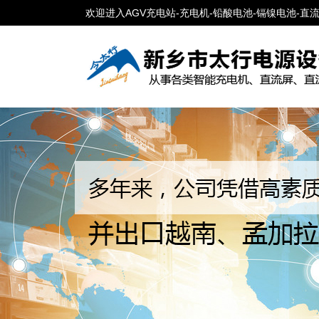
欢迎进入AGV充电站-充电机-铅酸电池-镉镍电池-直