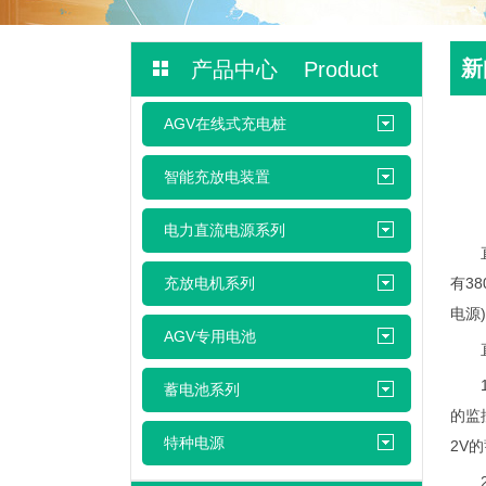
新
产品中心 Product
AGV在线式充电桩
智能充放电装置
电力直流电源系列
充放电机系列
有3
电源
AGV专用电池
直流
1、
蓄电池系列
的监
特种电源
2V
2、